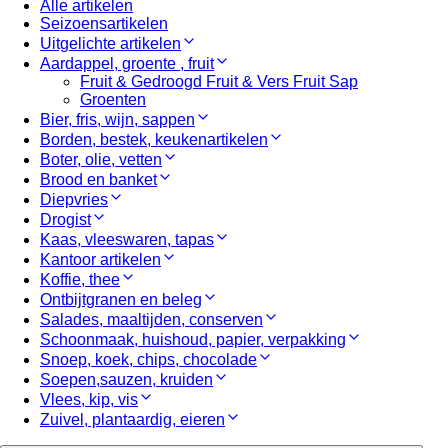
Alle artikelen
Seizoensartikelen
Uitgelichte artikelen
Aardappel, groente , fruit
Fruit & Gedroogd Fruit & Vers Fruit Sap
Groenten
Bier, fris, wijn, sappen
Borden, bestek, keukenartikelen
Boter, olie, vetten
Brood en banket
Diepvries
Drogist
Kaas, vleeswaren, tapas
Kantoor artikelen
Koffie, thee
Ontbijtgranen en beleg
Salades, maaltijden, conserven
Schoonmaak, huishoud, papier, verpakking
Snoep, koek, chips, chocolade
Soepen,sauzen, kruiden
Vlees, kip, vis
Zuivel, plantaardig, eieren