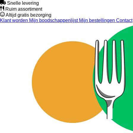
Snelle levering
Ruim assortiment
Altijd gratis bezorging
Klant worden
Mijn boodschappenlijst
Mijn bestellingen
Contact