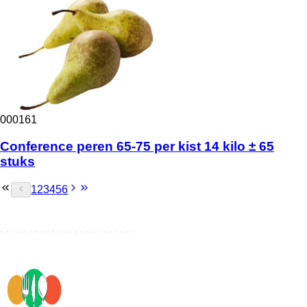
000161
Conference peren 65-75 per kist 14 kilo ± 65
stuks
1
2
3
4
5
6