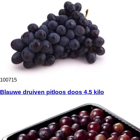
100715
Blauwe druiven pitloos doos 4,5 kilo