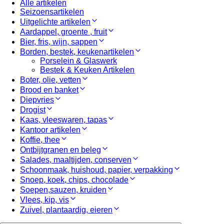
Alle artikelen
Seizoensartikelen
Uitgelichte artikelen
Aardappel, groente , fruit
Bier, fris, wijn, sappen
Borden, bestek, keukenartikelen
Porselein & Glaswerk
Bestek & Keuken Artikelen
Boter, olie, vetten
Brood en banket
Diepvries
Drogist
Kaas, vleeswaren, tapas
Kantoor artikelen
Koffie, thee
Ontbijtgranen en beleg
Salades, maaltijden, conserven
Schoonmaak, huishoud, papier, verpakking
Snoep, koek, chips, chocolade
Soepen,sauzen, kruiden
Vlees, kip, vis
Zuivel, plantaardig, eieren