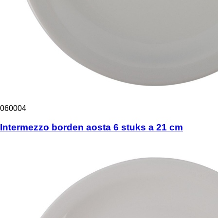
060004
Intermezzo borden aosta 6 stuks a 21 cm