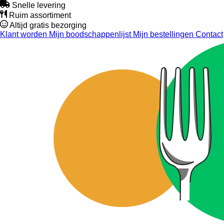
Snelle levering
Ruim assortiment
Altijd gratis bezorging
Klant worden
Mijn boodschappenlijst
Mijn bestellingen
Contact