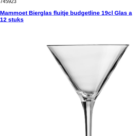
745923
Mammoet Bierglas fluitje budgetline 19cl Glas a
12 stuks