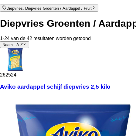
Diepvries, Diepvries Groenten / Aardappel / Fruit
Diepvries Groenten / Aardappe
1-24 van de 42 resultaten worden getoond
Naam - A-Z
262524
Aviko aardappel schijf diepvries 2,5 kilo