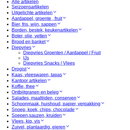
Alle artikelen
Seizoensartikelen
Uitgelichte artikelen
Aardappel, groente , fruit
Bier, fris, wijn, sappen
Borden, bestek, keukenartikelen
Boter, olie, vetten
Brood en banket
Diepvries
Diepvries Groenten / Aardappel / Fruit
IJs
Diepvries Snacks / Vlees
Drogist
Kaas, vleeswaren, tapas
Kantoor artikelen
Koffie, thee
Ontbijtgranen en beleg
Salades, maaltijden, conserven
Schoonmaak, huishoud, papier, verpakking
Snoep, koek, chips, chocolade
Soepen,sauzen, kruiden
Vlees, kip, vis
Zuivel, plantaardig, eieren