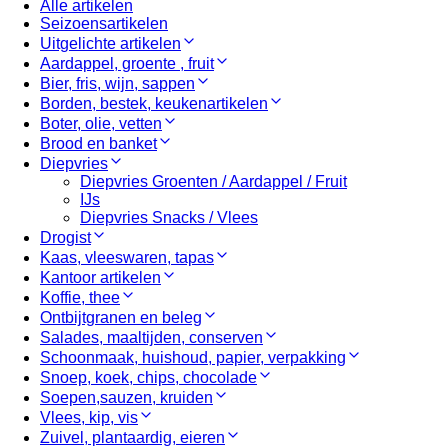
Alle artikelen
Seizoensartikelen
Uitgelichte artikelen
Aardappel, groente , fruit
Bier, fris, wijn, sappen
Borden, bestek, keukenartikelen
Boter, olie, vetten
Brood en banket
Diepvries
Diepvries Groenten / Aardappel / Fruit
IJs
Diepvries Snacks / Vlees
Drogist
Kaas, vleeswaren, tapas
Kantoor artikelen
Koffie, thee
Ontbijtgranen en beleg
Salades, maaltijden, conserven
Schoonmaak, huishoud, papier, verpakking
Snoep, koek, chips, chocolade
Soepen,sauzen, kruiden
Vlees, kip, vis
Zuivel, plantaardig, eieren