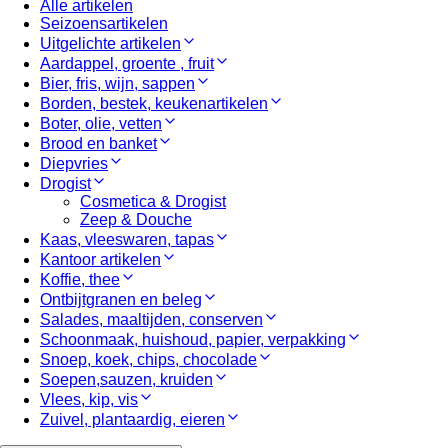
Alle artikelen
Seizoensartikelen
Uitgelichte artikelen
Aardappel, groente , fruit
Bier, fris, wijn, sappen
Borden, bestek, keukenartikelen
Boter, olie, vetten
Brood en banket
Diepvries
Drogist
Cosmetica & Drogist
Zeep & Douche
Kaas, vleeswaren, tapas
Kantoor artikelen
Koffie, thee
Ontbijtgranen en beleg
Salades, maaltijden, conserven
Schoonmaak, huishoud, papier, verpakking
Snoep, koek, chips, chocolade
Soepen,sauzen, kruiden
Vlees, kip, vis
Zuivel, plantaardig, eieren