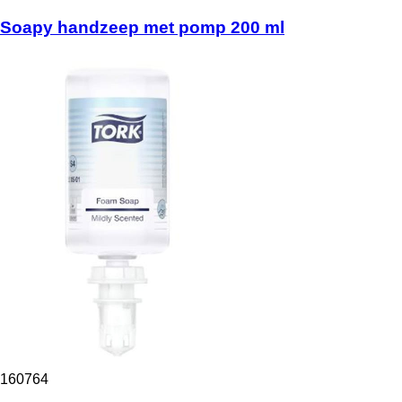
Soapy handzeep met pomp 200 ml
160764