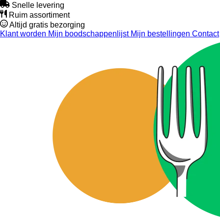
Snelle levering
Ruim assortiment
Altijd gratis bezorging
Klant worden
Mijn boodschappenlijst
Mijn bestellingen
Contact