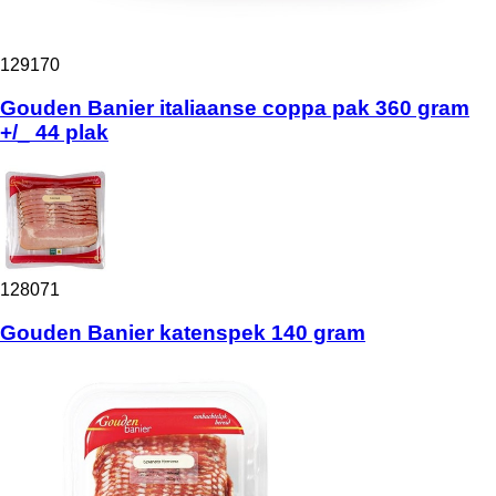
129170
Gouden Banier italiaanse coppa pak 360 gram
+/_ 44 plak
128071
Gouden Banier katenspek 140 gram