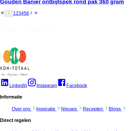
Gouden Banier ontbijtspek rond pak 360 gram
1
2
3
4
5
6
LinkedIn
Instagram
Facebook
Informatie
Over ons
Inspiratie
Nieuws
Recepten
Blogs
Direct regelen