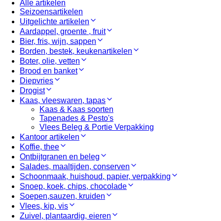
Alle artikelen
Seizoensartikelen
Uitgelichte artikelen
Aardappel, groente , fruit
Bier, fris, wijn, sappen
Borden, bestek, keukenartikelen
Boter, olie, vetten
Brood en banket
Diepvries
Drogist
Kaas, vleeswaren, tapas
Kaas & Kaas soorten
Tapenades & Pesto's
Vlees Beleg & Portie Verpakking
Kantoor artikelen
Koffie, thee
Ontbijtgranen en beleg
Salades, maaltijden, conserven
Schoonmaak, huishoud, papier, verpakking
Snoep, koek, chips, chocolade
Soepen,sauzen, kruiden
Vlees, kip, vis
Zuivel, plantaardig, eieren