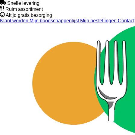
Snelle levering
Ruim assortiment
Altijd gratis bezorging
Klant worden
Mijn boodschappenlijst
Mijn bestellingen
Contact