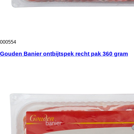
000554
Gouden Banier ontbijtspek recht pak 360 gram