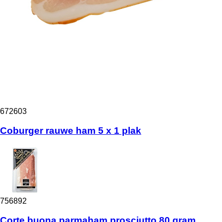
672603
Coburger rauwe ham 5 x 1 plak
756892
Corte buona parmaham prosciutto 80 gram