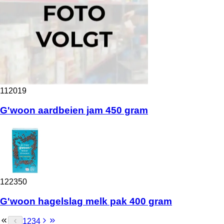
112019
G'woon aardbeien jam 450 gram
122350
G'woon hagelslag melk pak 400 gram
1
2
3
4