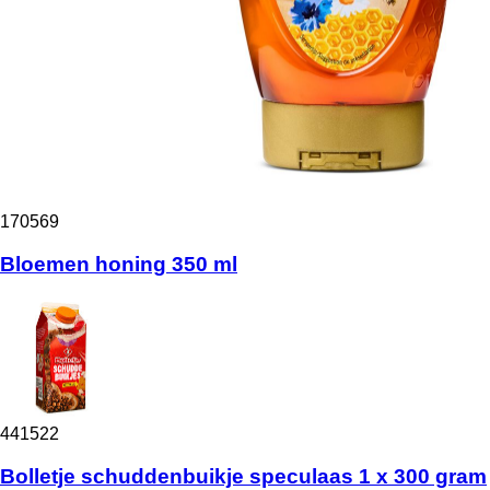
170569
Bloemen honing 350 ml
441522
Bolletje schuddenbuikje speculaas 1 x 300 gram