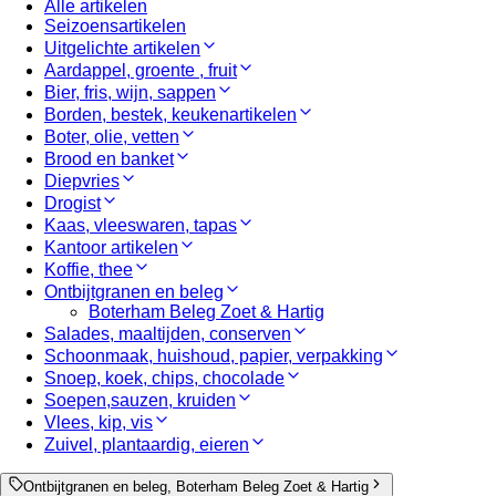
Alle artikelen
Seizoensartikelen
Uitgelichte artikelen
Aardappel, groente , fruit
Bier, fris, wijn, sappen
Borden, bestek, keukenartikelen
Boter, olie, vetten
Brood en banket
Diepvries
Drogist
Kaas, vleeswaren, tapas
Kantoor artikelen
Koffie, thee
Ontbijtgranen en beleg
Boterham Beleg Zoet & Hartig
Salades, maaltijden, conserven
Schoonmaak, huishoud, papier, verpakking
Snoep, koek, chips, chocolade
Soepen,sauzen, kruiden
Vlees, kip, vis
Zuivel, plantaardig, eieren
Ontbijtgranen en beleg, Boterham Beleg Zoet & Hartig