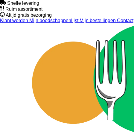
Snelle levering
Ruim assortiment
Altijd gratis bezorging
Klant worden
Mijn boodschappenlijst
Mijn bestellingen
Contact