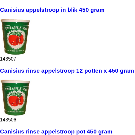
Canisius appelstroop in blik 450 gram
143507
Canisius rinse appelstroop 12 potten x 450 gram
143506
Canisius rinse appelstroop pot 450 gram