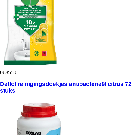
068550
Dettol reinigingsdoekjes antibacterieël citrus 72
stuks