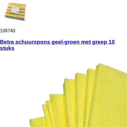
106740
Betra schuurspons geel-groen met greep 10
stuks