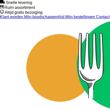
Snelle levering
Ruim assortiment
Altijd gratis bezorging
Klant worden
Mijn boodschappenlijst
Mijn bestellingen
Contact