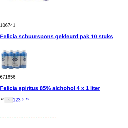
106741
Felicia schuurspons gekleurd pak 10 stuks
671856
Felicia spiritus 85% alchohol 4 x 1 liter
1
2
3