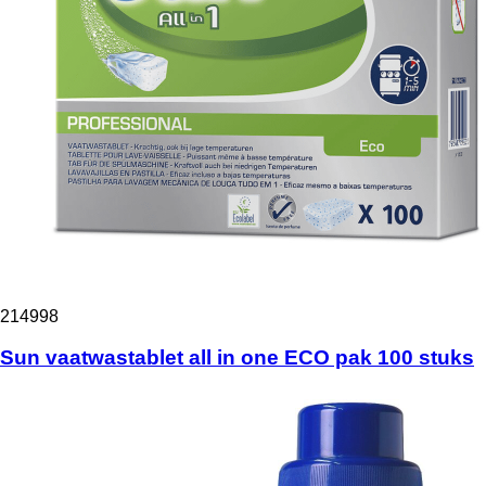
214998
Sun vaatwastablet all in one ECO pak 100 stuks