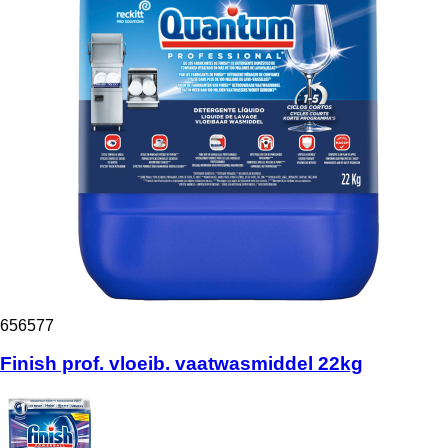
656577
Finish prof. vloeib. vaatwasmiddel 22kg