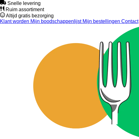
Snelle levering
Ruim assortiment
Altijd gratis bezorging
Klant worden
Mijn boodschappenlijst
Mijn bestellingen
Contact