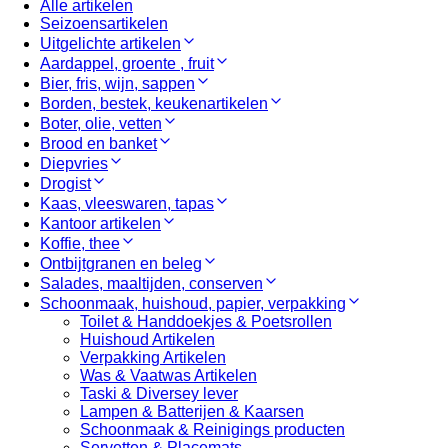
Alle artikelen
Seizoensartikelen
Uitgelichte artikelen
Aardappel, groente , fruit
Bier, fris, wijn, sappen
Borden, bestek, keukenartikelen
Boter, olie, vetten
Brood en banket
Diepvries
Drogist
Kaas, vleeswaren, tapas
Kantoor artikelen
Koffie, thee
Ontbijtgranen en beleg
Salades, maaltijden, conserven
Schoonmaak, huishoud, papier, verpakking
Toilet & Handdoekjes & Poetsrollen
Huishoud Artikelen
Verpakking Artikelen
Was & Vaatwas Artikelen
Taski & Diversey lever
Lampen & Batterijen & Kaarsen
Schoonmaak & Reinigings producten
Servetten & Placemats