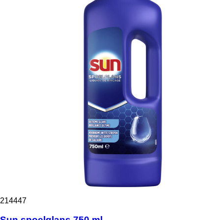
214447
Sun spoelglans 750 ml