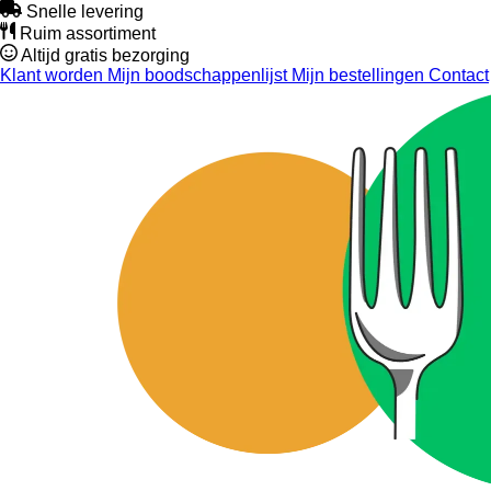
Snelle levering
Ruim assortiment
Altijd gratis bezorging
Klant worden
Mijn boodschappenlijst
Mijn bestellingen
Contact