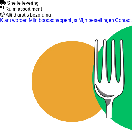
Snelle levering
Ruim assortiment
Altijd gratis bezorging
Klant worden
Mijn boodschappenlijst
Mijn bestellingen
Contact