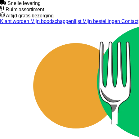
Snelle levering
Ruim assortiment
Altijd gratis bezorging
Klant worden
Mijn boodschappenlijst
Mijn bestellingen
Contact