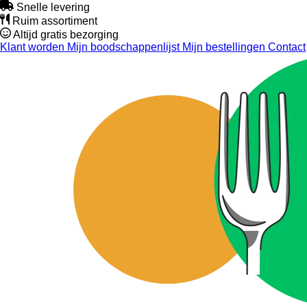
Snelle levering
Ruim assortiment
Altijd gratis bezorging
Klant worden
Mijn boodschappenlijst
Mijn bestellingen
Contact