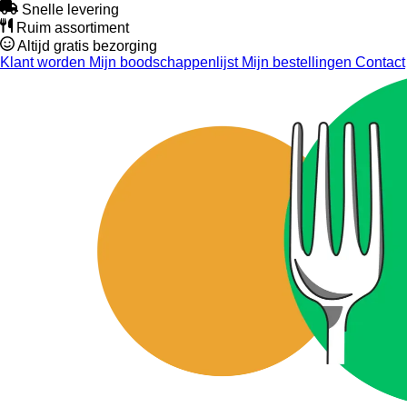
Snelle levering
Ruim assortiment
Altijd gratis bezorging
Klant worden
Mijn boodschappenlijst
Mijn bestellingen
Contact