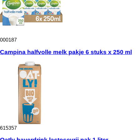
000187
Campina halfvolle melk pakje 6 stuks x 250 ml
615357
Oatly haverdrink lactosevrij pak 1 liter