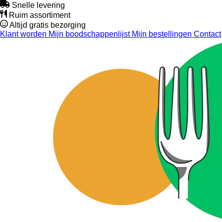
Snelle levering
Ruim assortiment
Altijd gratis bezorging
Klant worden
Mijn boodschappenlijst
Mijn bestellingen
Contact