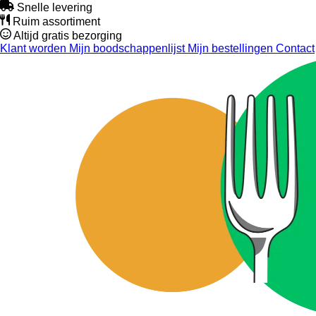
Snelle levering
Ruim assortiment
Altijd gratis bezorging
Klant worden
Mijn boodschappenlijst
Mijn bestellingen
Contact