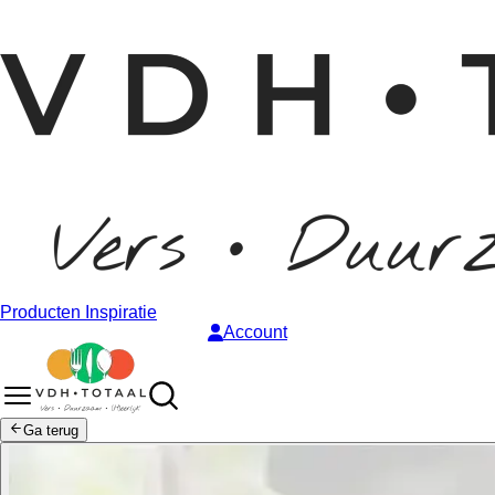
Producten
Inspiratie
Account
Ga terug