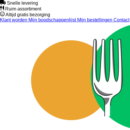
Snelle levering
Ruim assortiment
Altijd gratis bezorging
Klant worden
Mijn boodschappenlijst
Mijn bestellingen
Contact