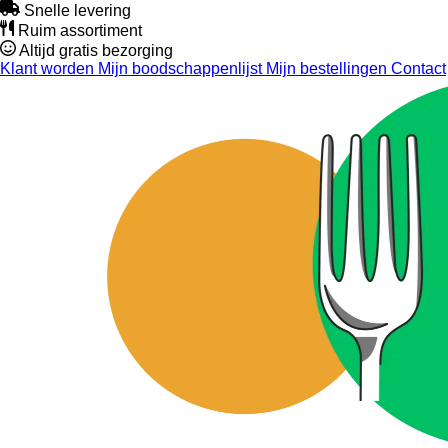
Snelle levering
Ruim assortiment
Altijd gratis bezorging
Klant worden
Mijn boodschappenlijst
Mijn bestellingen
Contact