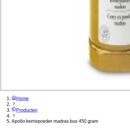
Home
Producten
Apollo kerriepoeder madras bus 450 gram