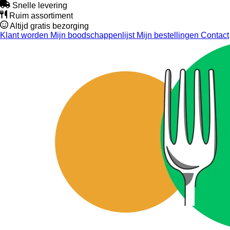
Snelle levering
Ruim assortiment
Altijd gratis bezorging
Klant worden
Mijn boodschappenlijst
Mijn bestellingen
Contact