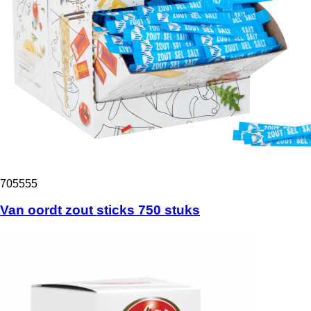
705555
Van oordt zout sticks 750 stuks