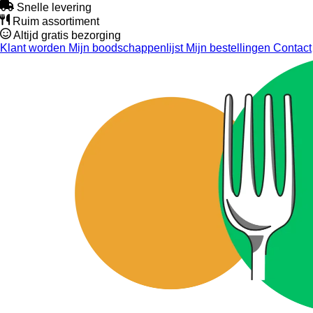
Snelle levering
Ruim assortiment
Altijd gratis bezorging
Klant worden
Mijn boodschappenlijst
Mijn bestellingen
Contact