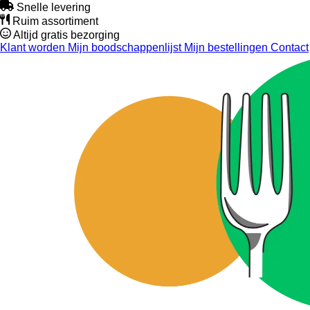
Snelle levering
Ruim assortiment
Altijd gratis bezorging
Klant worden
Mijn boodschappenlijst
Mijn bestellingen
Contact