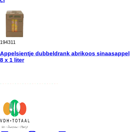
cl
194311
Appelsientje dubbeldrank abrikoos sinaasappel
8 x 1 liter