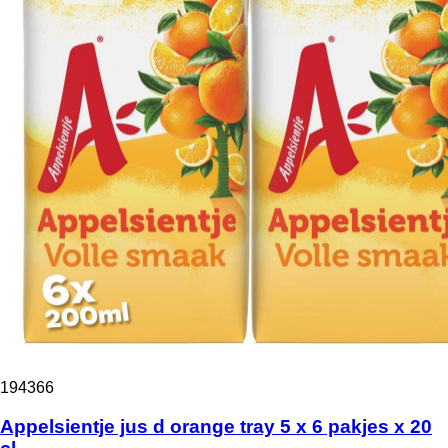
194366
Appelsientje jus d orange tray 5 x 6 pakjes x 20