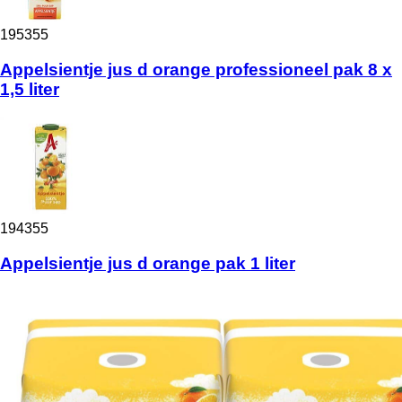
195355
Appelsientje jus d orange professioneel pak 8 x
1,5 liter
194355
Appelsientje jus d orange pak 1 liter