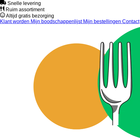
Snelle levering
Ruim assortiment
Altijd gratis bezorging
Klant worden
Mijn boodschappenlijst
Mijn bestellingen
Contact