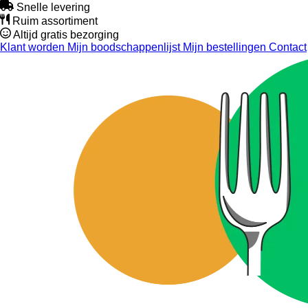
Snelle levering
Ruim assortiment
Altijd gratis bezorging
Klant worden
Mijn boodschappenlijst
Mijn bestellingen
Contact