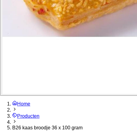
Home
Producten
B26 kaas broodje 36 x 100 gram