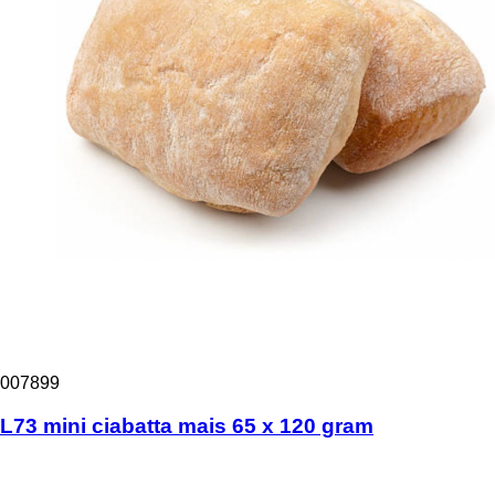
007899
L73 mini ciabatta mais 65 x 120 gram