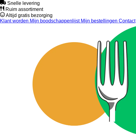
Snelle levering
Ruim assortiment
Altijd gratis bezorging
Klant worden
Mijn boodschappenlijst
Mijn bestellingen
Contact