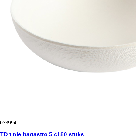
033994
TD tipje bagastro 5 cl 80 stuks