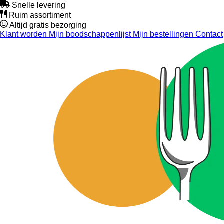
Snelle levering
Ruim assortiment
Altijd gratis bezorging
Klant worden
Mijn boodschappenlijst
Mijn bestellingen
Contact