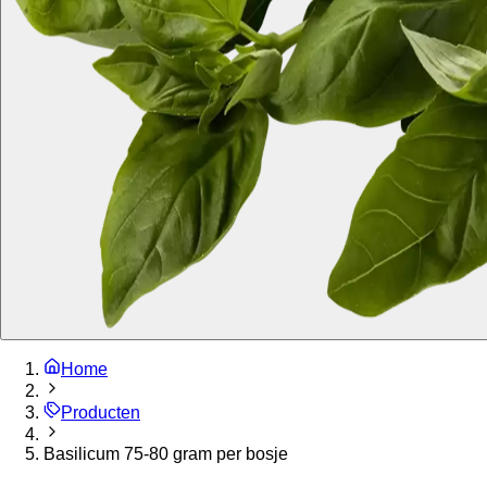
Home
Producten
Basilicum 75-80 gram per bosje