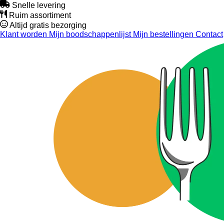
Snelle levering
Ruim assortiment
Altijd gratis bezorging
Klant worden
Mijn boodschappenlijst
Mijn bestellingen
Contact