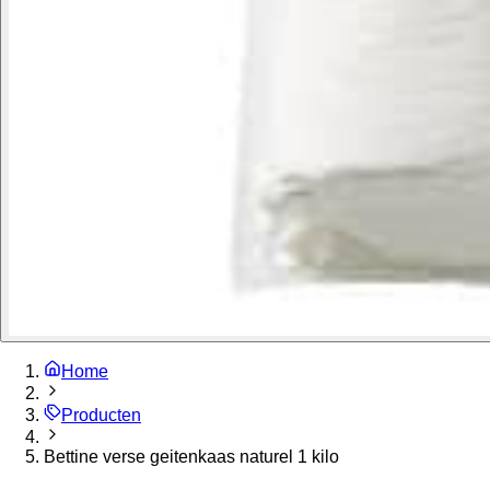
Home
Producten
Bettine verse geitenkaas naturel 1 kilo