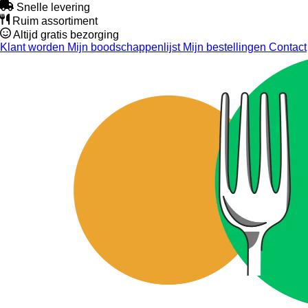
Snelle levering
Ruim assortiment
Altijd gratis bezorging
Klant worden
Mijn boodschappenlijst
Mijn bestellingen
Contact