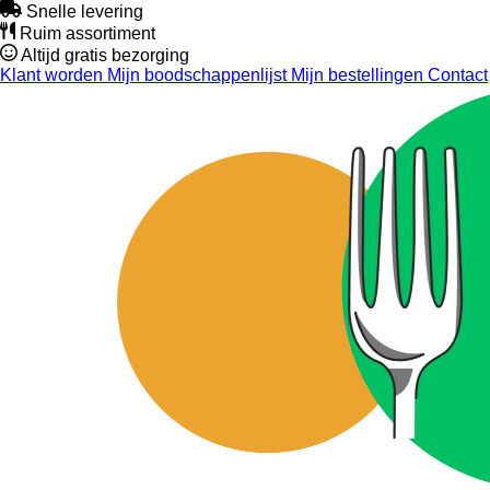
Snelle levering
Ruim assortiment
Altijd gratis bezorging
Klant worden
Mijn boodschappenlijst
Mijn bestellingen
Contact