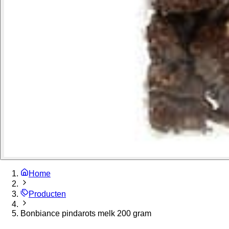
Home
Producten
Bonbiance pindarots melk 200 gram