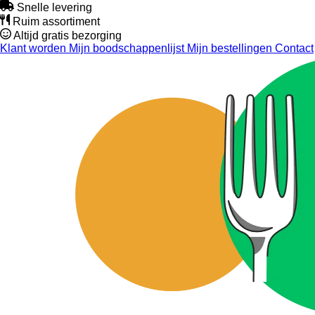
Snelle levering
Ruim assortiment
Altijd gratis bezorging
Klant worden
Mijn boodschappenlijst
Mijn bestellingen
Contact