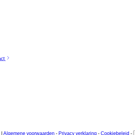
act
 |
Algemene voorwaarden
-
Privacy verklaring
-
Cookiebeleid
-