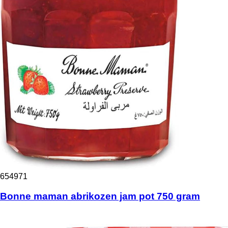
654971
Bonne maman abrikozen jam pot 750 gram