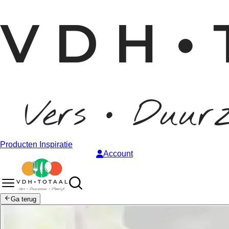
Producten
Inspiratie
Account
Ga terug