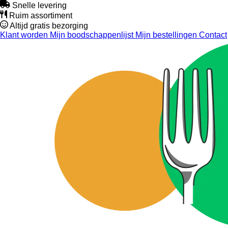
Snelle levering
Ruim assortiment
Altijd gratis bezorging
Klant worden
Mijn boodschappenlijst
Mijn bestellingen
Contact