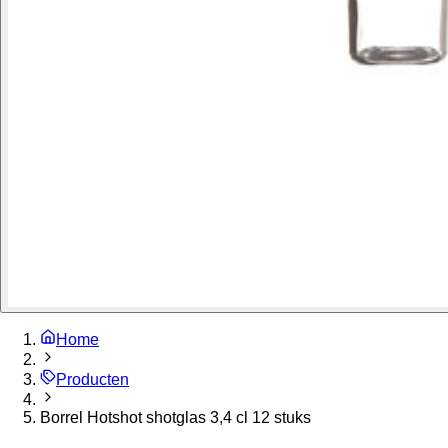
Home
Producten
Borrel Hotshot shotglas 3,4 cl 12 stuks