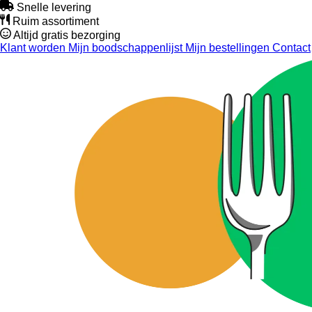
Snelle levering
Ruim assortiment
Altijd gratis bezorging
Klant worden
Mijn boodschappenlijst
Mijn bestellingen
Contact