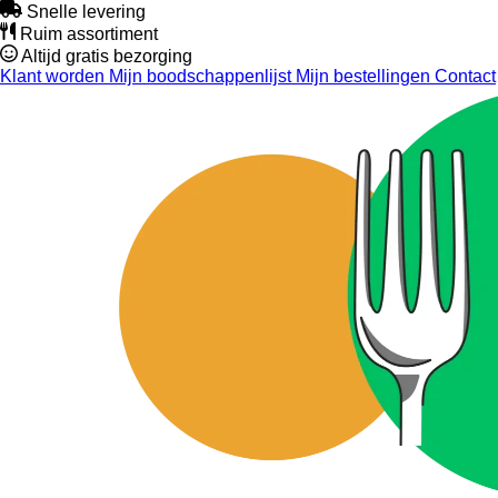
Snelle levering
Ruim assortiment
Altijd gratis bezorging
Klant worden
Mijn boodschappenlijst
Mijn bestellingen
Contact