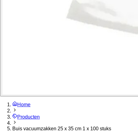
Home
Producten
Buis vacuumzakken 25 x 35 cm 1 x 100 stuks