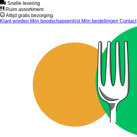
Snelle levering
Ruim assortiment
Altijd gratis bezorging
Klant worden
Mijn boodschappenlijst
Mijn bestellingen
Contact