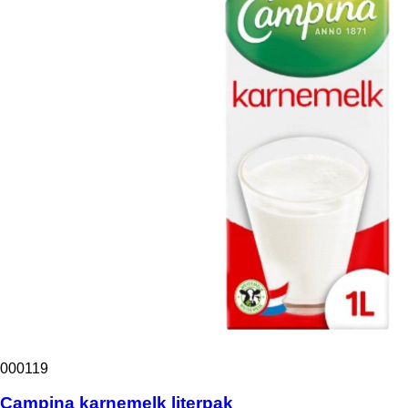
000119
Campina karnemelk literpak