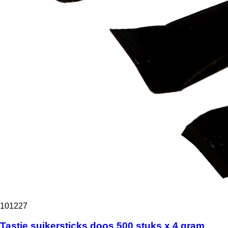
101227
Tastie suikersticks doos 500 stuks x 4 gram