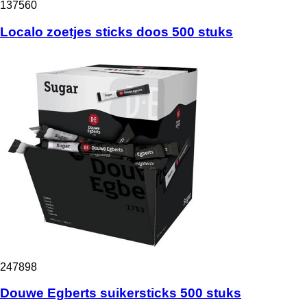
137560
Localo zoetjes sticks doos 500 stuks
247898
Douwe Egberts suikersticks 500 stuks