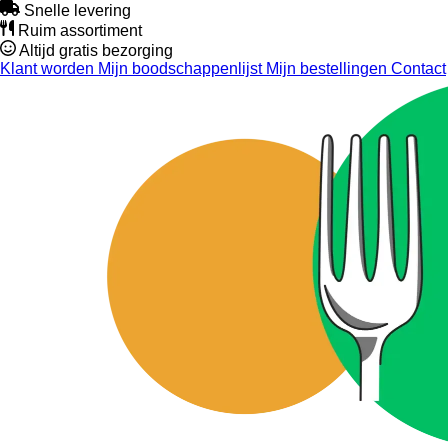
Snelle levering
Ruim assortiment
Altijd gratis bezorging
Klant worden
Mijn boodschappenlijst
Mijn bestellingen
Contact