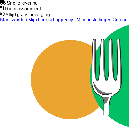
Snelle levering
Ruim assortiment
Altijd gratis bezorging
Klant worden
Mijn boodschappenlijst
Mijn bestellingen
Contact