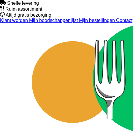
Snelle levering
Ruim assortiment
Altijd gratis bezorging
Klant worden
Mijn boodschappenlijst
Mijn bestellingen
Contact