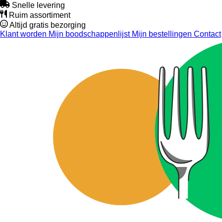
Snelle levering
Ruim assortiment
Altijd gratis bezorging
Klant worden
Mijn boodschappenlijst
Mijn bestellingen
Contact