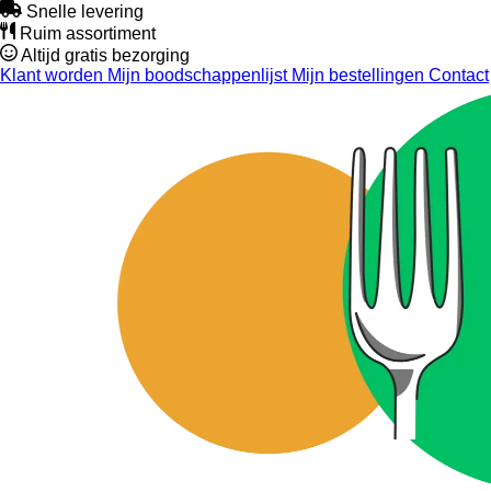
Snelle levering
Ruim assortiment
Altijd gratis bezorging
Klant worden
Mijn boodschappenlijst
Mijn bestellingen
Contact