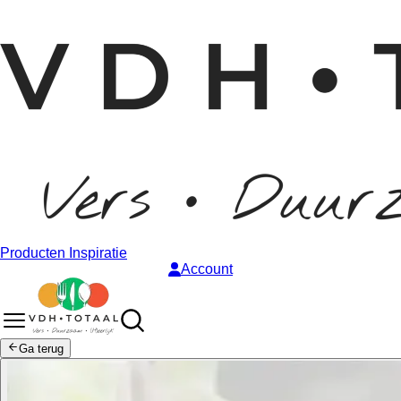
Producten
Inspiratie
Account
Ga terug