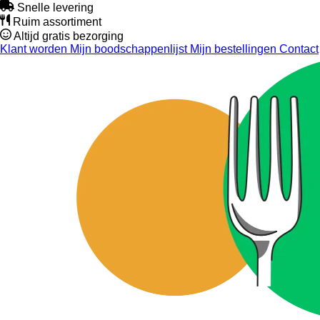
Snelle levering
Ruim assortiment
Altijd gratis bezorging
Klant worden
Mijn boodschappenlijst
Mijn bestellingen
Contact