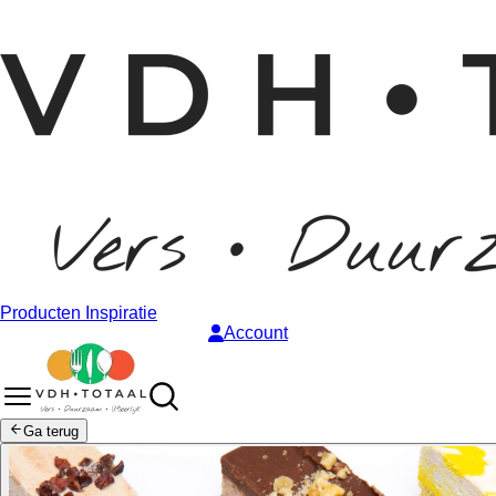
Producten
Inspiratie
Account
Ga terug