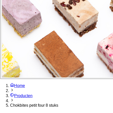
Home
Producten
Chokbites petit four 8 stuks