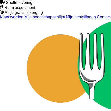
Snelle levering
Ruim assortiment
Altijd gratis bezorging
Klant worden
Mijn boodschappenlijst
Mijn bestellingen
Contact