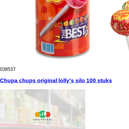
038537
Chupa chups original lolly's silo 100 stuks