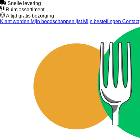
Snelle levering
Ruim assortiment
Altijd gratis bezorging
Klant worden
Mijn boodschappenlijst
Mijn bestellingen
Contact