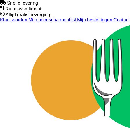
Snelle levering
Ruim assortiment
Altijd gratis bezorging
Klant worden
Mijn boodschappenlijst
Mijn bestellingen
Contact