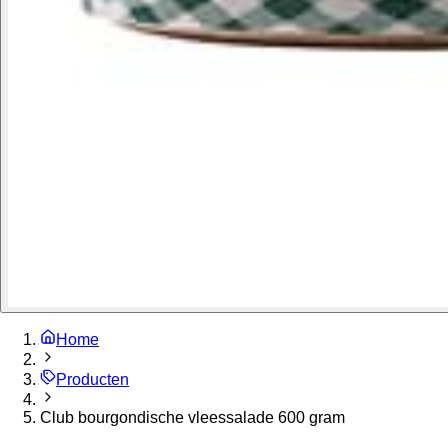
Home
Producten
Club bourgondische vleessalade 600 gram