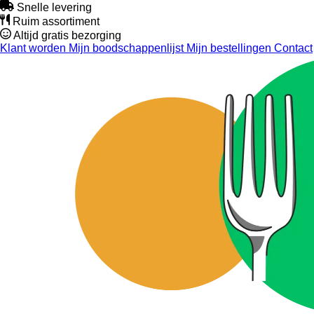
Snelle levering
Ruim assortiment
Altijd gratis bezorging
Klant worden
Mijn boodschappenlijst
Mijn bestellingen
Contact